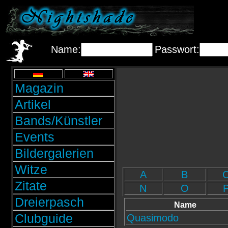
Name:
Passwort:
Magazin
Artikel
Bands/Künstler
Events
Bildergalerien
Witze
A
B
Zitate
N
O
Dreierpasch
Name
Clubguide
Quasimodo