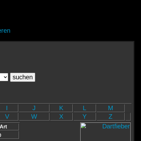
eren
I
J
K
L
M
V
W
X
Y
Z
Art
b