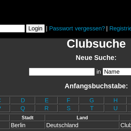
|
Passwort vergessen?
|
Registri
Clubsuche
Neue Suche:
in
Anfangsbuchstabe:
C
D
E
F
G
H
P
Q
R
S
T
U
Stadt
Land
Berlin
Deutschland
Clu