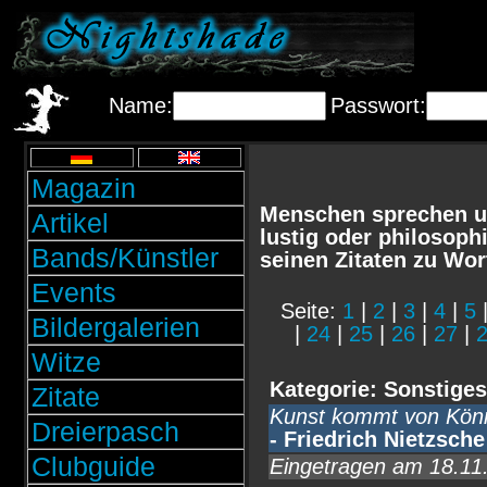
Name:
Passwort:
Magazin
Menschen sprechen un
Artikel
lustig oder philosoph
Bands/Künstler
seinen Zitaten zu Wo
Events
Seite:
1
|
2
|
3
|
4
|
5
Bildergalerien
|
24
|
25
|
26
|
27
|
Witze
Kategorie: Sonstiges
Zitate
Kunst kommt von Könn
Dreierpasch
- Friedrich Nietzsche
Clubguide
Eingetragen am 18.11