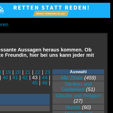
eren
eressante Aussagen heraus kommen. Ob
e Freundin, hier bei uns kann jeder mit
8
|
19
|
20
|
21
|
22
|
23
Auswahl
|
40
|
41
|
42
| 43 |
44
|
Alle Zitate
(459)
45
|
46
|
Denken und
Gedanken
(51)
Glaube und Religion
(27)
Humor
(60)