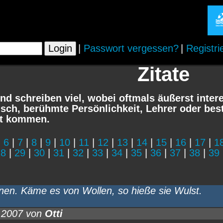
|
Passwort vergessen?
|
Registri
Zitate
d schreiben viel, wobei oftmals äußerst int
isch, berühmte Persönlichkeit, Lehrer oder best
rt kommen.
|
6
|
7
|
8
|
9
|
10
|
11
|
12
|
13
|
14
|
15
|
16
|
17
|
1
28
|
29
|
30
|
31
|
32
|
33
|
34
|
35
|
36
|
37
|
38
|
39
en. Käme es von Wollen, so hieße sie Wulst.
.2007 von
Otti