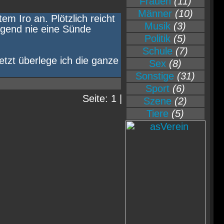
Frauen
(11)
Männer
(10)
em Iro an. Plötzlich reicht
Musik
(3)
ugend nie eine Sünde
Politik
(5)
Schule
(7)
etzt überlege ich die ganze
Sex
(8)
Sonstige
(31)
Sport
(6)
Seite: 1 |
Szene
(2)
Tiere
(5)