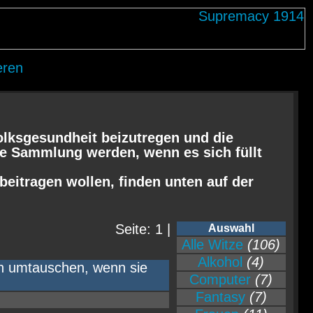
eren
olksgesundheit beizutregen und die
re Sammlung werden, wenn es sich füllt
 beitragen wollen, finden unten auf der
Seite: 1 |
Auswahl
Alle Witze
(106)
Alkohol
(4)
en umtauschen, wenn sie
Computer
(7)
Fantasy
(7)