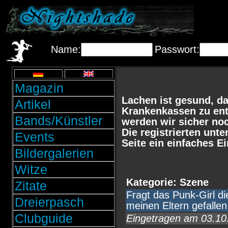
Name:
Passwort:
Magazin
Lachen ist gesund, da
Artikel
Krankenkassen zu entl
Bands/Künstler
werden wir sicher noc
Die registrierten unt
Events
Seite ein einfaches E
Bildergalerien
Witze
Kategorie: Szene
Zitate
Fragt das Punk-Girl d
Dreierpasch
meinen Eltern gefallen 
Clubguide
Eingetragen am 03.1