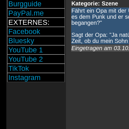
Burgguide
Kategorie: Szene
Fährt ein Opa mit der 
PayPal.me
es dem Punk und er sc
EXTERNES:
begangen?"
Facebook
Sagt der Opa: "Ja natü
Bluesky
Zeit, ob du mein Sohn 
Eingetragen am 03.1
YouTube 1
YouTube 2
TikTok
Instagram