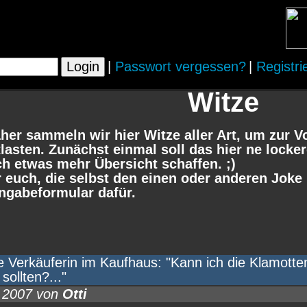
|
Passwort vergessen?
|
Registri
Witze
her sammeln wir hier Witze aller Art, um zur V
asten. Zunächst einmal soll das hier ne locke
h etwas mehr Übersicht schaffen. ;)
er euch, die selbst den einen oder anderen Joke
ingabeformular dafür.
ie Verkäuferin im Kaufhaus: "Kann ich die Klamott
sollten?..."
0.2007 von
Otti