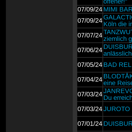
offener!"
07/09/24
MIMI BARK
GALACTIC
07/09/24
Köln die 
TANZWUT: 
07/07/24
ziemlich g
DUISBURG
07/06/24
anlässlic
07/05/24
BAD RELIG
BLODTÅKE:
07/04/24
eine Reis
JANREVOLU
07/03/24
Du erreic
07/03/24
JUROTO 20
07/01/24
DUISBURG