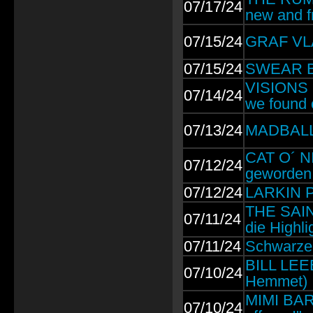
07/17/24
new and f
07/15/24
GRAF VLAD
07/15/24
SWEAR BL
VISIONS O
07/14/24
we found o
07/13/24
MADBALL: 
CAT O´ NI
07/12/24
geworden
07/12/24
LARKIN PO
THE SAINT
07/11/24
die Highli
07/11/24
Schwarzer
BILL LEEB
07/10/24
Hemmet)
MIMI BARK
07/10/24