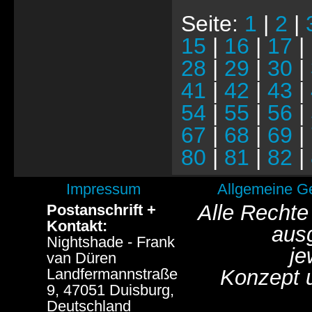
Seite:
1
|
2
|
15
|
16
|
17
|
28
|
29
|
30
|
41
|
42
|
43
|
54
|
55
|
56
|
67
|
68
|
69
|
80
|
81
|
82
|
Impressum
Allgemeine G
Alle Rechte
Postanschrift +
Kontakt:
aus
Nightshade - Frank
je
van Düren
Landfermannstraße
Konzept 
9, 47051 Duisburg,
Deutschland