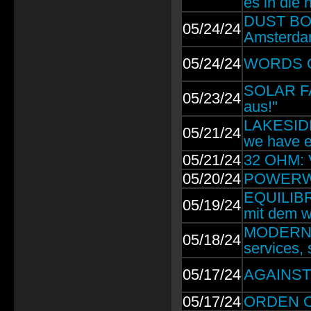
es in die
DUST BOLT
05/24/24
Amsterda
05/24/24
WORDS OF
SOLAR FAK
05/23/24
aus!"
LAKESIDE 
05/21/24
we have e
05/21/24
32 OHM: 
05/20/24
POWERWOL
EQUILIBRI
05/19/24
mit dem w
MODERN E
05/18/24
services,
05/17/24
AGAINST T
05/17/24
ORDEN OG