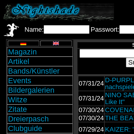
Name:
Passwort:
Magazin
Artikel
Bands/Künstler
Events
D-PURPLE:
07/31/24
nachspiel
Bildergalerien
NINO SAB
07/31/24
Witze
Like It"
Zitate
07/30/24
COVENANT:
07/30/24
THE BEAU
Dreierpasch
Clubguide
07/29/24
KAIZER: "M