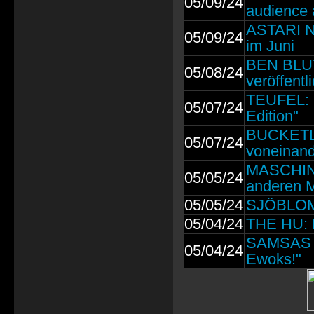
05/09/24
audience 
ASTARI NI
05/09/24
im Juni
BEN BLUT
05/08/24
veröffentli
TEUFEL: P
05/07/24
Edition"
BUCKETLIS
05/07/24
voneinand
MASCHINE:
05/05/24
anderen M
05/05/24
SJÖBLOM:
05/04/24
THE HU: L
SAMSAS T
05/04/24
Ewoks!"