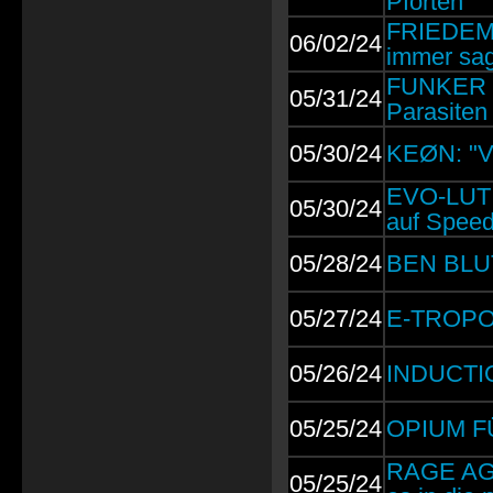
Pforten
FRIEDEMA
06/02/24
immer sag
FUNKER VO
05/31/24
Parasiten 
05/30/24
KEØN: "Vi
EVO-LUTI
05/30/24
auf Speed
05/28/24
BEN BLUT
05/27/24
E-TROPOL
05/26/24
INDUCTION
05/25/24
OPIUM FÜ
RAGE AGA
05/25/24