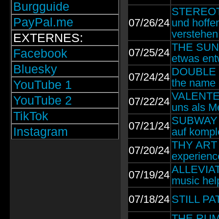
Burgguide
STEREOTI
PayPal.me
07/26/24
und hoffe
verstehen
EXTERNES:
THE SUNDI
Facebook
07/25/24
etwas ent
Bluesky
DOUBLE C
07/24/24
the name 
YouTube 1
VALENTEAN
YouTube 2
07/22/24
uns als M
TikTok
SUBWAY TO
07/21/24
Instagram
auf kompl
THY ART I
07/20/24
experienc
ALLEVIATE
07/19/24
music hel
07/18/24
STILL PAT
THE RUMJ