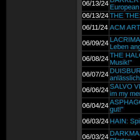
06/13/24
European 
06/13/24
THE THE: 
06/11/24
ACM ART: 
LACRIMAS
06/09/24
Leben ang
THE HALO
06/08/24
Musik!"
DUISBURG
06/07/24
anlässlic
SALVO VIN
06/06/24
im my me
ASPHAGOR
06/04/24
gut!"
06/03/24
HAIN: Spi
DARKMAS I
06/03/24