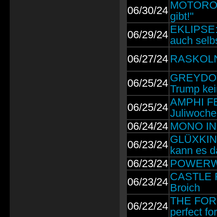
MOTOROWL:
06/30/24
gibt!"
EKLIPSE: 
06/29/24
auch selbs
06/27/24
RASKOLNI
GREYDON 
06/25/24
Trump kein
AMPHI FES
06/25/24
Juliwoche
06/24/24
MONO INC.
GLÜXKINDE
06/23/24
kann es d
06/23/24
POWERWOL
CASTLE RO
06/23/24
Broich
THE FORE
06/22/24
perfect for