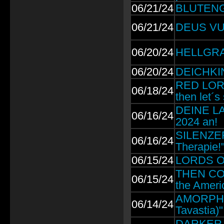
06/21/24
BLUTENGE
06/21/24
DEUS VUL
06/20/24
HELLGRAV:
06/20/24
DEICHKIND
RED LORR
06/18/24
then let´s
DEINE LA
06/16/24
2024 an!
SILENZER:
06/16/24
Therapie!
06/15/24
LORDS OF
THEN COME
06/15/24
the Ameri
AMORPHIS:
06/14/24
Tavastia)"
DARKER H