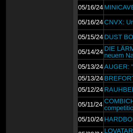
05/16/24
MINICAVE:
05/16/24
CNVX: Un
05/15/24
DUST BOLT
DIE LÄRME
05/14/24
neuem Na
05/13/24
AUGER: "It
05/13/24
BREFORTH
05/12/24
RAUHBEIN
COMBICHRI
05/11/24
competitio
05/10/24
HARDBONE:
LOVATARAX