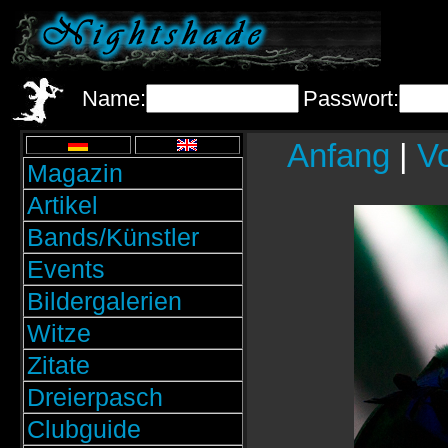
Name:
Passwort:
Anfang
|
Vo
Magazin
Artikel
Bands/Künstler
Events
Bildergalerien
Witze
Zitate
Dreierpasch
Clubguide