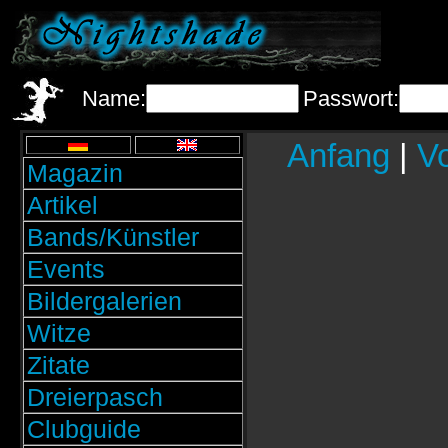
Name:
Passwort:
Anfang
|
Vo
Magazin
Artikel
Bands/Künstler
Events
Bildergalerien
Witze
Zitate
Dreierpasch
Clubguide