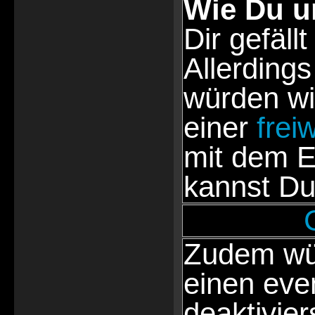
Wie Du u
Dir gefällt
Allerdings
würden wi
einer
frei
mit dem E
kannst Du
Zudem wür
einen eve
deaktivie