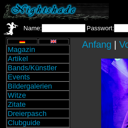
Name:
Passwort:
Anfang
|
Vo
Magazin
Artikel
Bands/Künstler
Events
Bildergalerien
Witze
Zitate
Dreierpasch
Clubguide