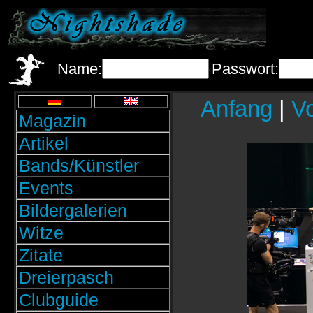
Name:
Passwort:
Anfang
|
Vo
Magazin
Artikel
Bands/Künstler
Events
Bildergalerien
Witze
Zitate
Dreierpasch
Clubguide