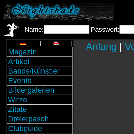
Name:
Passwort:
Anfang
|
Vo
Magazin
Artikel
Bands/Künstler
Events
Bildergalerien
Witze
Zitate
Dreierpasch
Clubguide