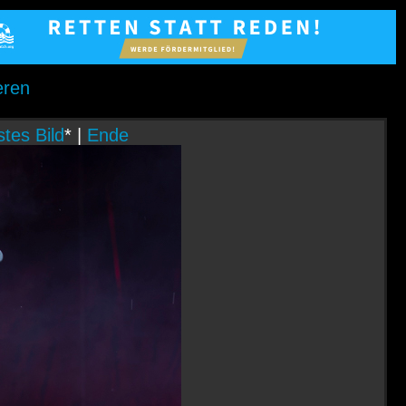
eren
tes Bild
* |
Ende