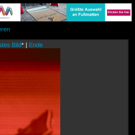
eren
tes Bild
* |
Ende