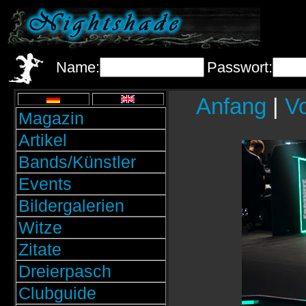
Name:
Passwort:
Anfang
|
Vo
Magazin
Artikel
Bands/Künstler
Events
Bildergalerien
Witze
Zitate
Dreierpasch
Clubguide