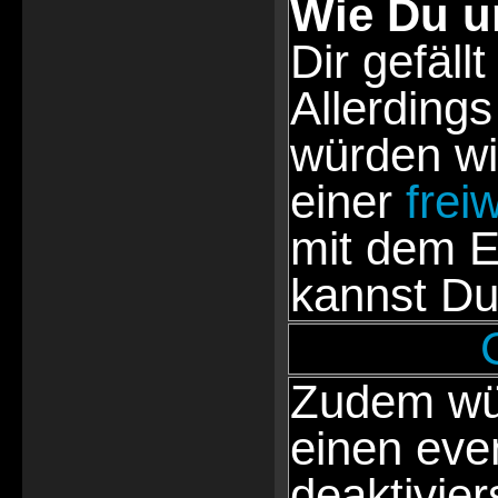
Wie Du u
Dir gefällt
Allerdings
würden wi
einer
frei
mit dem E
kannst Du
Zudem wür
einen eve
deaktivie