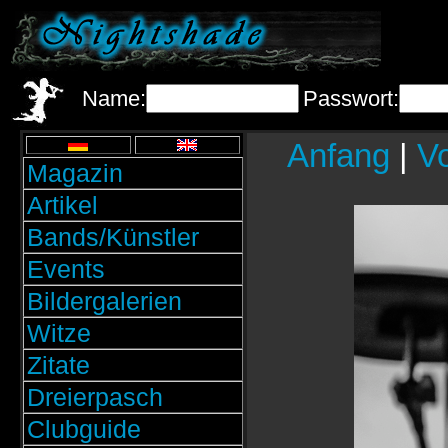
Name:
Passwort:
Anfang
|
Vo
Magazin
Artikel
Bands/Künstler
Events
Bildergalerien
Witze
Zitate
Dreierpasch
Clubguide