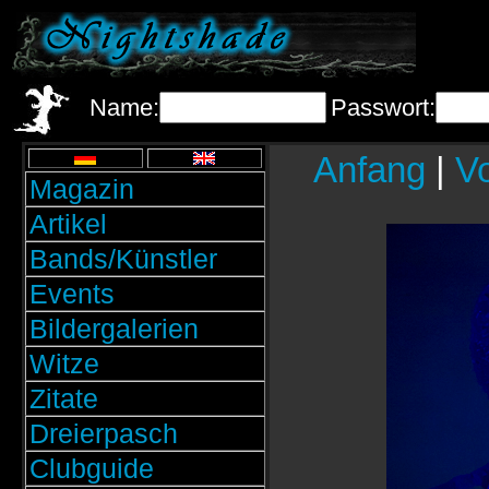
Name:
Passwort:
Anfang
|
Vo
Magazin
Artikel
Bands/Künstler
Events
Bildergalerien
Witze
Zitate
Dreierpasch
Clubguide