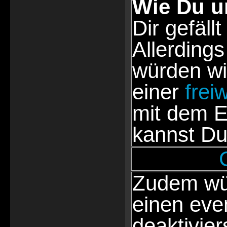
Wie Du u
Dir gefällt
Allerdings
würden wi
einer
frei
mit dem E
kannst Du
Zudem wür
einen eve
deaktivie