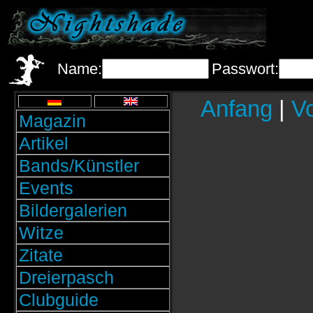
Name:
Passwort:
Anfang
|
Vo
Magazin
Artikel
Bands/Künstler
Events
Bildergalerien
Witze
Zitate
Dreierpasch
Clubguide