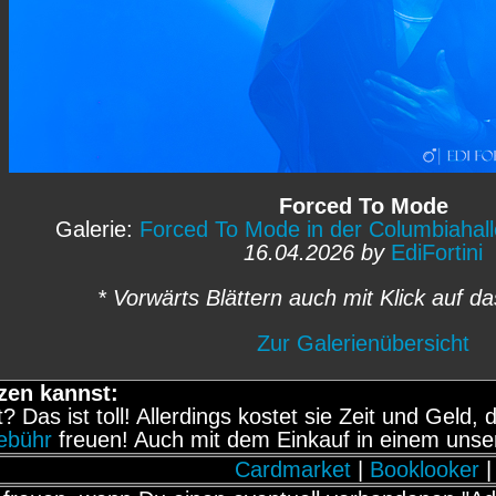
Forced To Mode
Galerie:
Forced To Mode in der Columbiahalle
16.04.2026 by
EdiFortini
* Vorwärts Blättern auch mit Klick auf da
Zur Galerienübersicht
zen kannst:
it? Das ist toll! Allerdings kostet sie Zeit und Gel
gebühr
freuen! Auch mit dem Einkauf in einem unse
Cardmarket
|
Booklooker
|