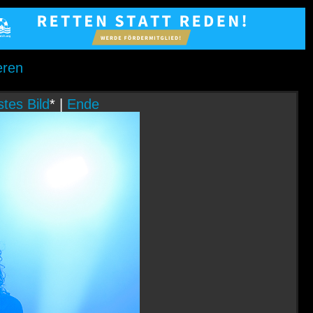
eren
tes Bild
* |
Ende