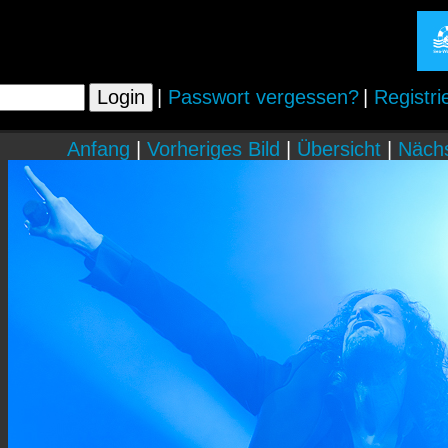
|
Passwort vergessen?
|
Registri
Anfang
|
Vorheriges Bild
|
Übersicht
|
Nächs