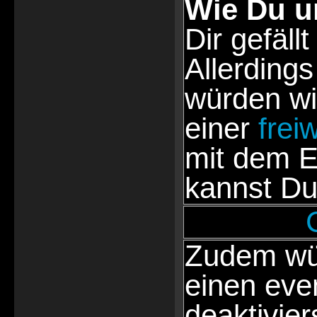
Wie Du u
Dir gefällt
Allerdings
würden wi
einer
frei
mit dem E
kannst Du
Zudem wür
einen eve
deaktivie