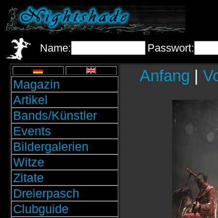
Name:
Passwort:
Anfang
|
Vo
Magazin
Artikel
Bands/Künstler
Events
Bildergalerien
Witze
Zitate
Dreierpasch
Clubguide