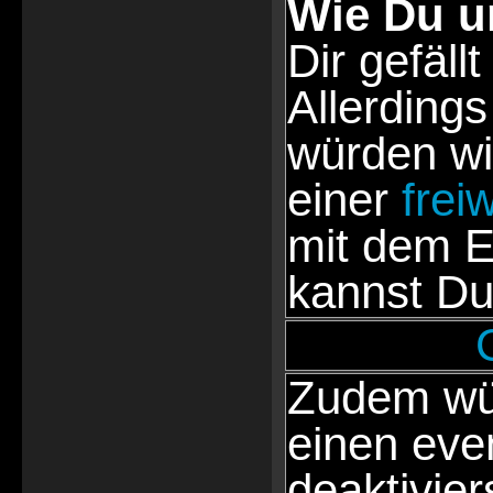
Wie Du u
Dir gefällt
Allerdings
würden wi
einer
frei
mit dem E
kannst Du
Zudem wür
einen eve
deaktivie