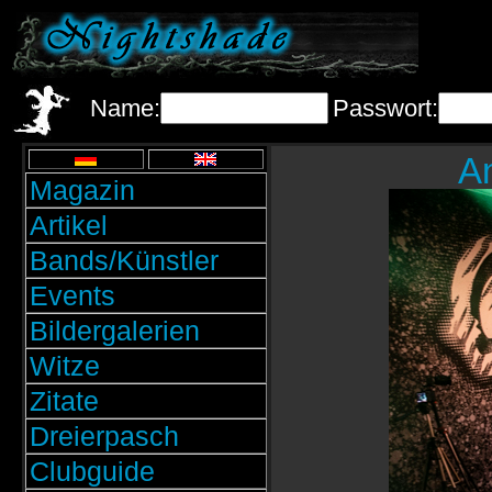
Name:
Passwort:
A
Magazin
Artikel
Bands/Künstler
Events
Bildergalerien
Witze
Zitate
Dreierpasch
Clubguide