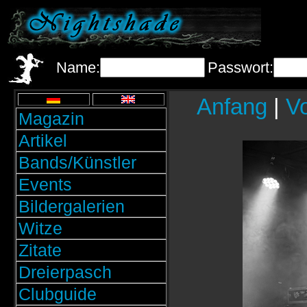
Name:
Passwort:
Anfang
|
Vo
Magazin
Artikel
Bands/Künstler
Events
Bildergalerien
Witze
Zitate
Dreierpasch
Clubguide