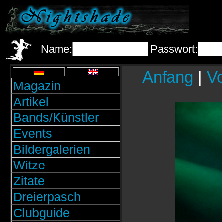
Name:
Passwort:
Anfang
|
Vo
Magazin
Artikel
Bands/Künstler
Events
Bildergalerien
Witze
Zitate
Dreierpasch
Clubguide