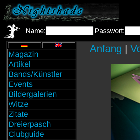
Name:
Passwort:
Anfang
|
Vo
Magazin
Artikel
Bands/Künstler
Events
Bildergalerien
Witze
Zitate
Dreierpasch
Clubguide