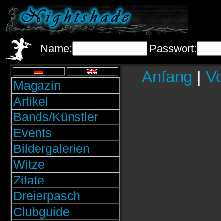
Name:
Passwort:
Anfang
|
Vo
Magazin
Artikel
Bands/Künstler
Events
Bildergalerien
Witze
Zitate
Dreierpasch
Clubguide