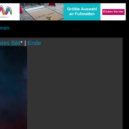
eren
tes Bild
* |
Ende