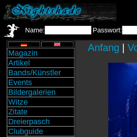
Name:
Passwort:
Anfang
|
Vo
Magazin
Artikel
Bands/Künstler
Events
Bildergalerien
Witze
Zitate
Dreierpasch
Clubguide