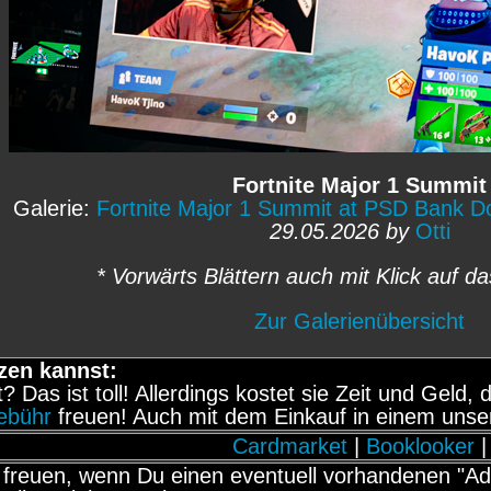
Fortnite Major 1 Summit
Galerie:
Fortnite Major 1 Summit at PSD Bank 
29.05.2026 by
Otti
* Vorwärts Blättern auch mit Klick auf da
Zur Galerienübersicht
zen kannst:
it? Das ist toll! Allerdings kostet sie Zeit und Gel
gebühr
freuen! Auch mit dem Einkauf in einem unse
Cardmarket
|
Booklooker
|
freuen, wenn Du einen eventuell vorhandenen "Adb