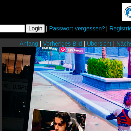
|
Passwort vergessen?
|
Registri
Anfang
|
Vorheriges Bild
|
Übersicht
|
Nächs