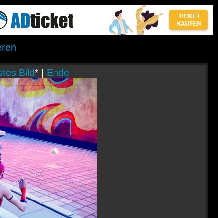
eren
tes Bild
* |
Ende