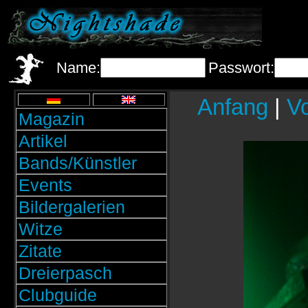
Name:
Passwort:
Anfang
|
Vo
Magazin
Artikel
Bands/Künstler
Events
Bildergalerien
Witze
Zitate
Dreierpasch
Clubguide