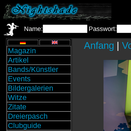
Name:
Passwort:
Anfang
|
Vo
Magazin
Artikel
Bands/Künstler
Events
Bildergalerien
Witze
Zitate
Dreierpasch
Clubguide