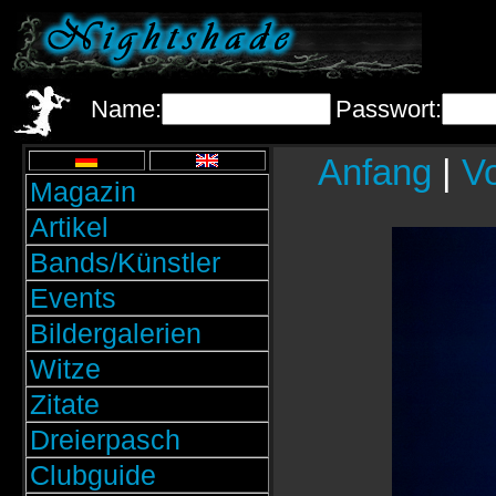
Name:
Passwort:
Anfang
|
Vo
Magazin
Artikel
Bands/Künstler
Events
Bildergalerien
Witze
Zitate
Dreierpasch
Clubguide