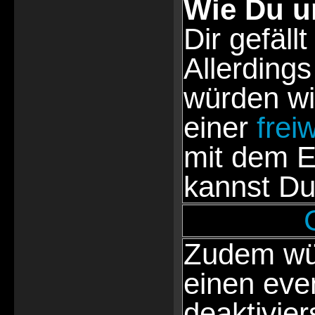
Wie Du u
Dir gefällt
Allerdings
würden wi
einer
frei
mit dem E
kannst Du
Zudem wür
einen eve
deaktivie