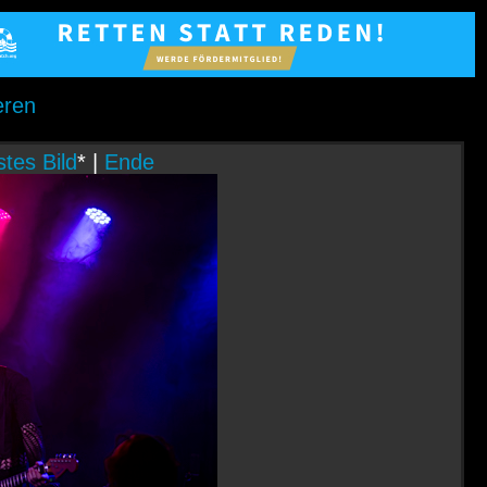
eren
tes Bild
* |
Ende