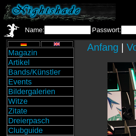
Name:
Passwort:
Anfang
|
Vo
Magazin
Artikel
Bands/Künstler
Events
Bildergalerien
Witze
Zitate
Dreierpasch
Clubguide