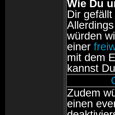
Wie Du u
Dir gefällt
Allerdings
würden wi
einer
frei
mit dem E
kannst Du
Zudem wür
einen eve
deaktivie