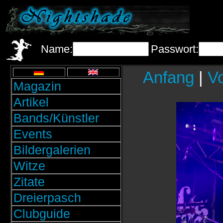
Name:
Passwort:
Anfang
|
Vo
Magazin
Artikel
Bands/Künstler
Events
Bildergalerien
Witze
Zitate
Dreierpasch
Clubguide