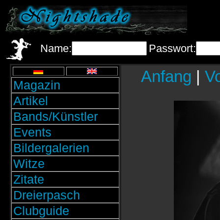
Name:
Passwort:
Anfang
|
Vo
Magazin
Artikel
Bands/Künstler
Events
Bildergalerien
Witze
Zitate
Dreierpasch
Clubguide