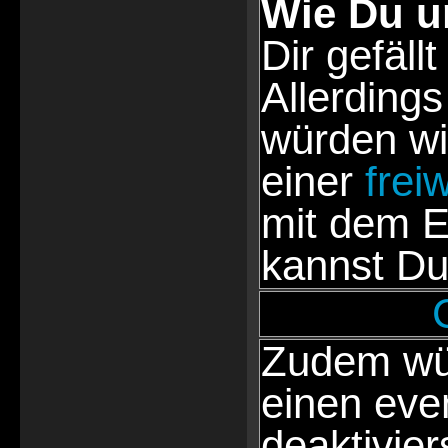
Wie Du u
Dir gefällt
Allerdings
würden wi
einer
frei
mit dem E
kannst Du
Zudem wür
einen eve
deaktivie