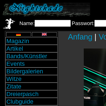
Name:
Passwort:
Anfang
|
Vo
Magazin
Artikel
Bands/Künstler
Events
Bildergalerien
Witze
Zitate
Dreierpasch
Clubguide