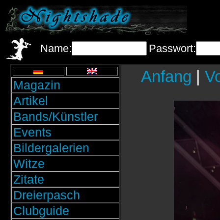
Name:
Passwort:
Anfang
|
Vo
Magazin
Artikel
Bands/Künstler
Events
Bildergalerien
Witze
Zitate
Dreierpasch
Clubguide