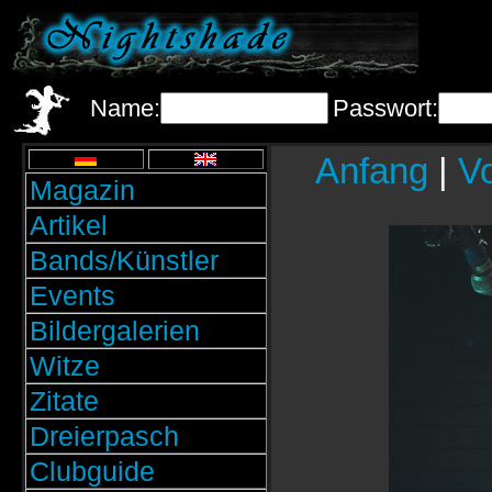
Name:
Passwort:
Anfang
|
Vo
Magazin
Artikel
Bands/Künstler
Events
Bildergalerien
Witze
Zitate
Dreierpasch
Clubguide