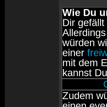
Wie Du u
Dir gefällt
Allerdings
würden wi
einer
frei
mit dem E
kannst Du
Zudem wür
einen eve