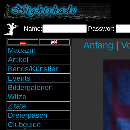
Name:
Passwort:
Anfang
|
Vo
Magazin
Artikel
Bands/Künstler
Events
Bildergalerien
Witze
Zitate
Dreierpasch
Clubguide