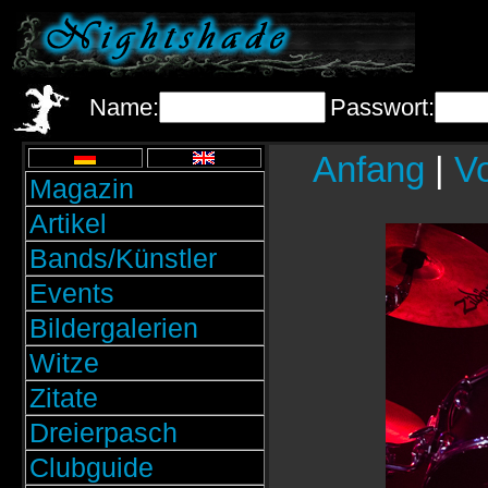
Name:
Passwort:
Anfang
|
Vo
Magazin
Artikel
Bands/Künstler
Events
Bildergalerien
Witze
Zitate
Dreierpasch
Clubguide