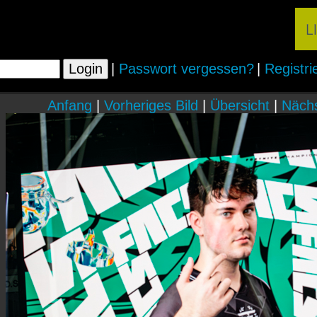
|
Passwort vergessen?
|
Registri
Anfang
|
Vorheriges Bild
|
Übersicht
|
Nächs