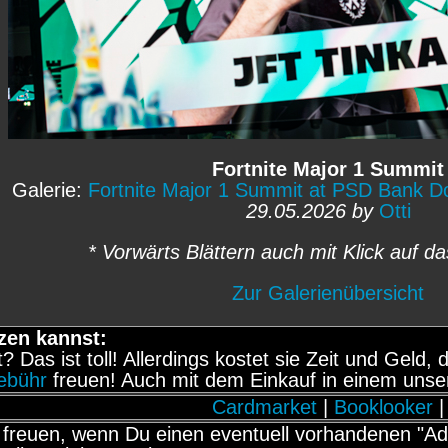
Fortnite Major 1 Summit
Galerie:
Fortnite Major 1 Summit at PSD Bank 
29.05.2026 by
Otti
* Vorwärts Blättern auch mit Klick auf da
Zur Galerienübersicht
zen kannst:
it? Das ist toll! Allerdings kostet sie Zeit und Gel
gebühr
freuen! Auch mit dem Einkauf in einem unse
Cardmarket
|
Booklooker
|
freuen, wenn Du einen eventuell vorhandenen "Adb