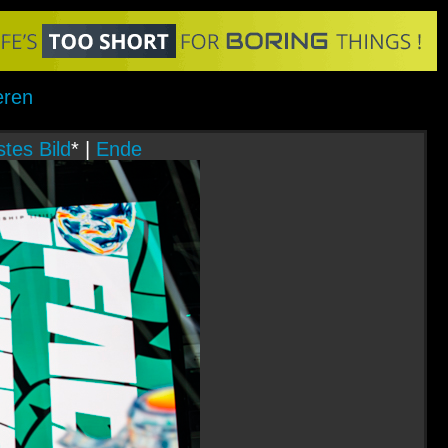
eren
tes Bild
* |
Ende