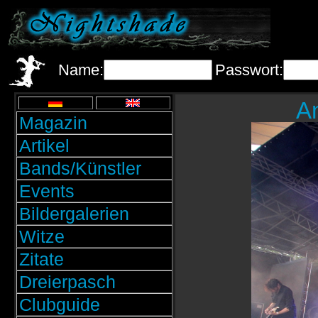
Name:
Passwort:
A
Magazin
Artikel
Bands/Künstler
Events
Bildergalerien
Witze
Zitate
Dreierpasch
Clubguide