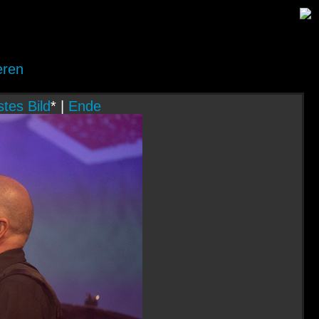
eren
tes Bild
* |
Ende