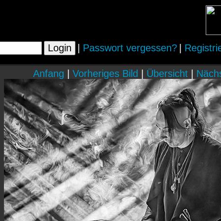
|
Passwort vergessen?
|
Registri
Anfang
|
Vorheriges Bild
|
Übersicht
|
Nächs