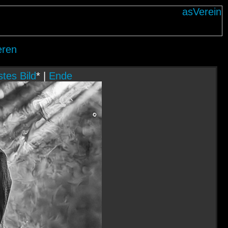
eren
tes Bild
* |
Ende