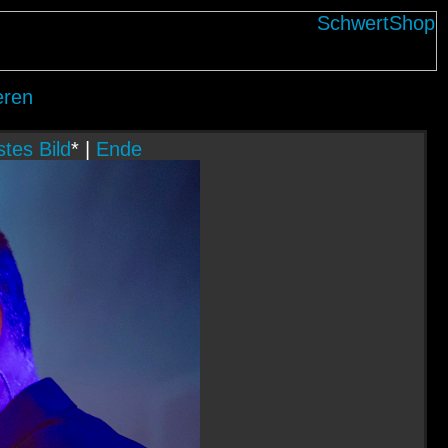
eren
tes Bild
* |
Ende