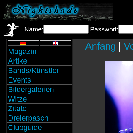
Name:
Passwort:
Anfang
|
Vo
Magazin
Artikel
Bands/Künstler
Events
Bildergalerien
Witze
Zitate
Dreierpasch
Clubguide