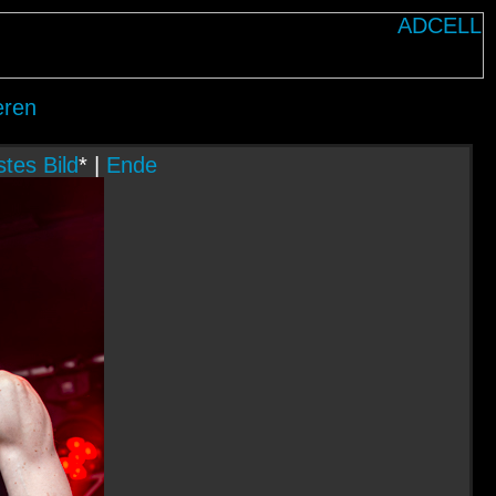
eren
tes Bild
* |
Ende