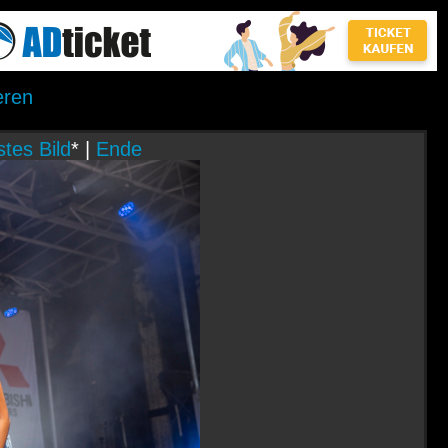
eren
tes Bild
* |
Ende