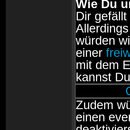
Wie Du u
Dir gefällt
Allerdings
würden wi
einer
frei
mit dem E
kannst Du
Zudem wür
einen eve
deaktivie