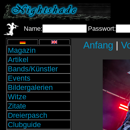
Name:
Passwort:
Anfang
|
Vo
Magazin
Artikel
Bands/Künstler
Events
Bildergalerien
Witze
Zitate
Dreierpasch
Clubguide