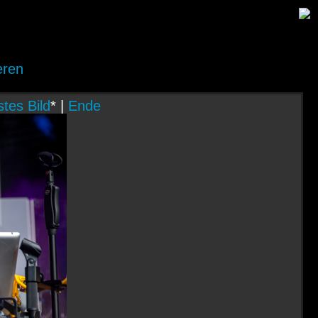
eren
tes Bild
* |
Ende