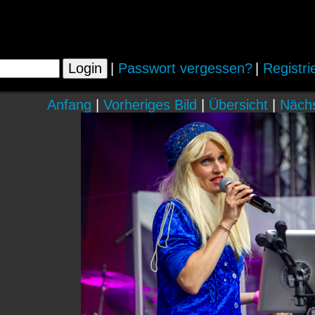
|
Passwort vergessen?
|
Registri
Anfang
|
Vorheriges Bild
|
Übersicht
|
Nächs