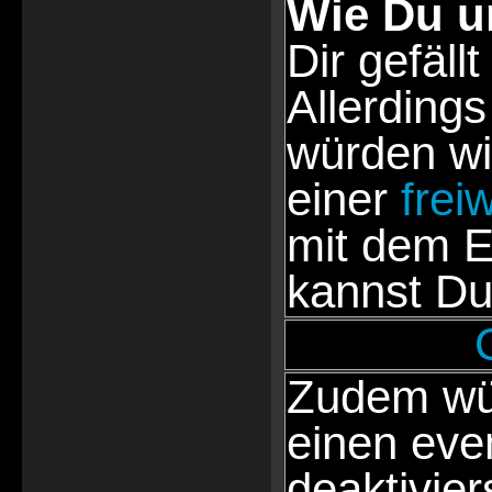
Wie Du u
Dir gefällt
Allerdings
würden wi
einer
frei
mit dem E
kannst Du
Zudem wür
einen eve
deaktivie