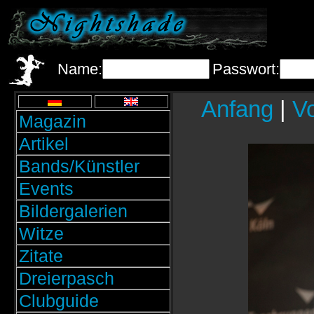
Name:
Passwort:
Anfang
|
Vo
Magazin
Artikel
Bands/Künstler
Events
Bildergalerien
Witze
Zitate
Dreierpasch
Clubguide