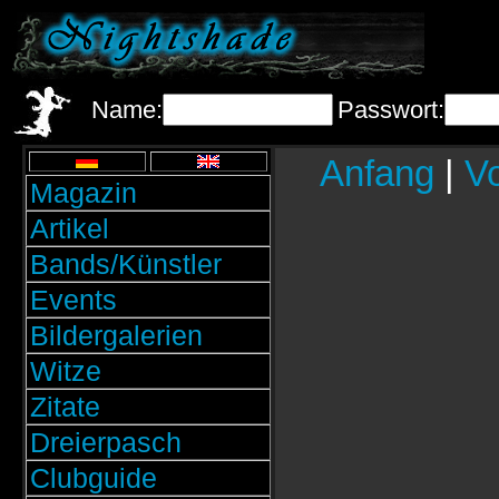
Name:
Passwort:
Anfang
|
Vo
Magazin
Artikel
Bands/Künstler
Events
Bildergalerien
Witze
Zitate
Dreierpasch
Clubguide