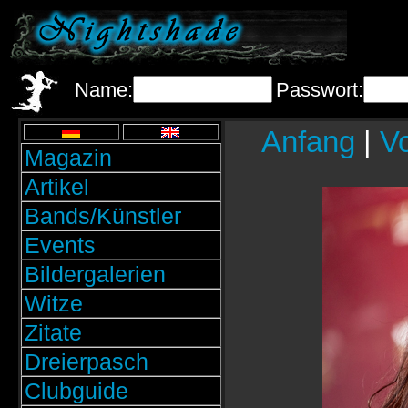
Name:
Passwort:
Anfang
|
Vo
Magazin
Artikel
Bands/Künstler
Events
Bildergalerien
Witze
Zitate
Dreierpasch
Clubguide