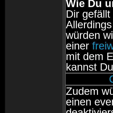
Wie Du u
Dir gefällt
Allerdings
würden wi
einer
frei
mit dem E
kannst Du
Zudem wür
einen eve
deaktivie